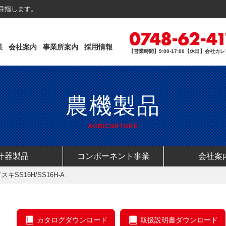
目指します。
業
会社案内
事業所案内
採用情報
【営業時間】9:00-17:00【休日】会社
農機製品
AGRICURTURE
什器製品
コンポーネント事業
会社案
キSS16H/SS16H-A
カタログダウンロード
取扱説明書ダウンロード