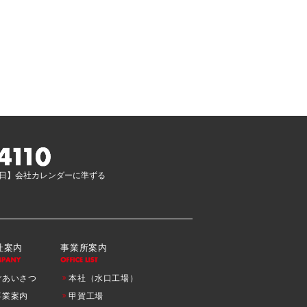
 【休日】会社カレンダーに準ずる
社案内
事業所案内
ごあいさつ
本社（水口工場）
事業案内
甲賀工場